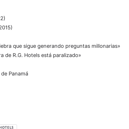
)
12)
2015)
uiebra que sigue generando preguntas millonarias»
a de R.G. Hotels está paralizado»
s de Panamá
 HOTELS