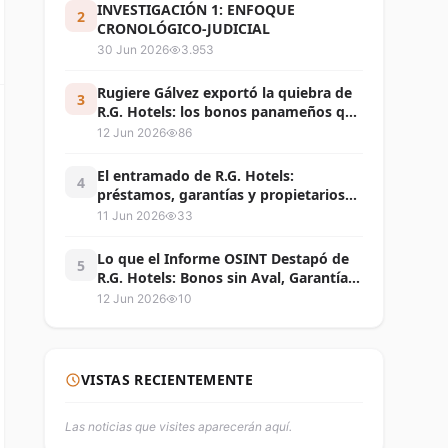
Coronado
INVESTIGACIÓN 1: ENFOQUE
2
CRONOLÓGICO-JUDICIAL
30 Jun 2026
3.953
Rugiere Gálvez exportó la quiebra de
3
R.G. Hotels: los bonos panameños que
dejaron atrapados a inversionistas en
12 Jun 2026
86
Nicaragua y Centroamérica
El entramado de R.G. Hotels:
4
préstamos, garantías y propietarios
atrapados en Ibiza Coronado
11 Jun 2026
33
Lo que el Informe OSINT Destapó de
5
R.G. Hotels: Bonos sin Aval, Garantías
Cuestionadas y una Quiebra con
12 Jun 2026
10
Centenares de Víctimas
VISTAS RECIENTEMENTE
Las noticias que visites aparecerán aquí.