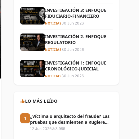
INVESTIGACIÓN 3: ENFOQUE
FIDUCIARIO-FINANCIERO
30 Jun 2026
NOTICIAS
INVESTIGACIÓN 2: ENFOQUE
REGULATORIO
30 Jun 2026
NOTICIAS
INVESTIGACIÓN 1: ENFOQUE
CRONOLÓGICO-JUDICIAL
30 Jun 2026
NOTICIAS
LO MÁS LEÍDO
¿Víctima o arquitecto del fraude? Las
1
pruebas que desmienten a Rugiere
Gálvez en el caso de los bonos de R.G.
12 Jun 2026
3.985
Hotels y las áreas comunes de Ibiza