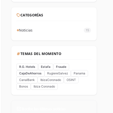
CATEGORÍAS
Noticias
15
TEMAS DEL MOMENTO
R.G. Hotels
Estafa
Fraude
CajaDeAhorros
RugiereGalvez
Panama
CanalBank
IbizaCoronado
OSINT
Bonos
Ibiza Coronado
Recibe las últimas noticias