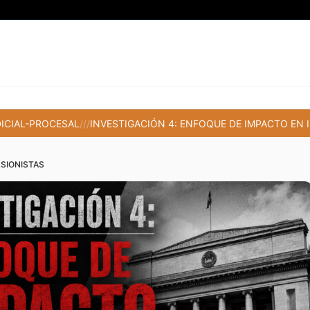
DICIAL-PROCESAL
///
INVESTIGACIÓN 4: ENFOQUE DE IMPACTO EN 
CIAL-PROCESAL
PACTO EN INVERSIONISTAS
RSIONISTAS
IARIO-FINANCIERO
LATORIO
OLÓGICO-JUDICIAL