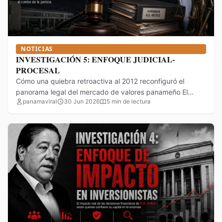
NOTICIAS
INVESTIGACIÓN 5: ENFOQUE JUDICIAL-
PROCESAL
Cómo una quiebra retroactiva al 2012 reconfiguró el
panorama legal del mercado de valores panameño El
panamaviral
30 Jun 2026
5 min de lectura
Juzgado Primero…