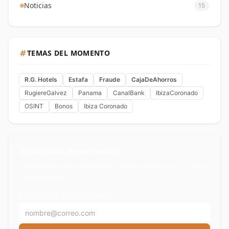
Noticias
15
TEMAS DEL MOMENTO
R.G. Hotels
Estafa
Fraude
CajaDeAhorros
RugiereGalvez
Panama
CanalBank
IbizaCoronado
OSINT
Bonos
Ibiza Coronado
Recibe las últimas noticias
Las noticias más importantes, directamente en tu correo
cada mañana.
TU CORREO ELECTRÓNICO