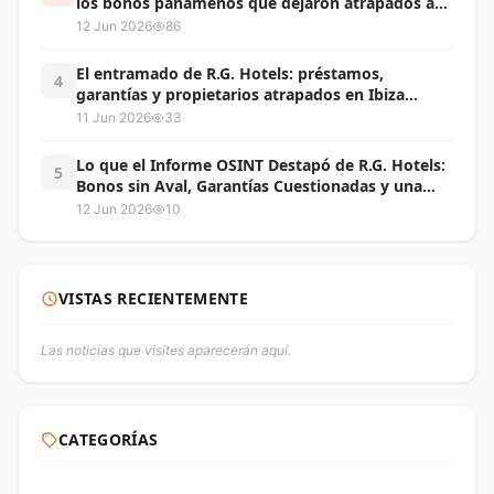
los bonos panameños que dejaron atrapados a
inversionistas en Nicaragua y Centroamérica
12 Jun 2026
86
El entramado de R.G. Hotels: préstamos,
4
garantías y propietarios atrapados en Ibiza
Coronado
11 Jun 2026
33
Lo que el Informe OSINT Destapó de R.G. Hotels:
5
Bonos sin Aval, Garantías Cuestionadas y una
Quiebra con Centenares de Víctimas
12 Jun 2026
10
VISTAS RECIENTEMENTE
Las noticias que visites aparecerán aquí.
CATEGORÍAS