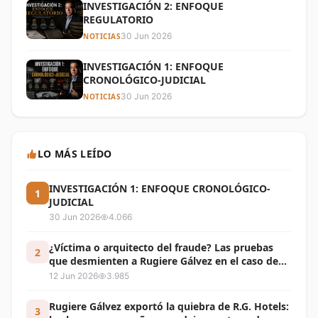
INVESTIGACIÓN 2: ENFOQUE
REGULATORIO
30 Jun 2026
NOTICIAS
INVESTIGACIÓN 1: ENFOQUE
CRONOLÓGICO-JUDICIAL
30 Jun 2026
NOTICIAS
LO MÁS LEÍDO
INVESTIGACIÓN 1: ENFOQUE CRONOLÓGICO-
1
JUDICIAL
30 Jun 2026
4.066
¿Víctima o arquitecto del fraude? Las pruebas
2
que desmienten a Rugiere Gálvez en el caso de
los bonos de R.G. Hotels y las áreas comunes de
12 Jun 2026
3.985
Ibiza Coronado
Rugiere Gálvez exportó la quiebra de R.G. Hotels:
3